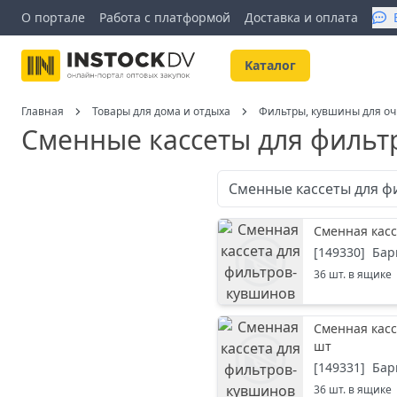
О портале
Работа с платформой
Доставка и оплата
Kаталог
Главная
Товары для дома и отдыха
Фильтры, кувшины для оч
Сменные кассеты для фильт
Сменные кассеты для 
Сменная касс
[
149330
]
Бар
36
шт. в ящике
Сменная касс
шт
[
149331
]
Бар
36
шт. в ящике