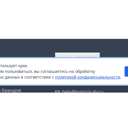
Есть замечания?
пользует куки.
ой
+7 (914) 670-04-89
м пользоваться, вы соглашаетесь на обработку
х данных в соответствии с
политикой конфиденциальности
.
дистрибьюторам
Заказать звонок
 брендов
help@instock-dv.ru
тку персональных