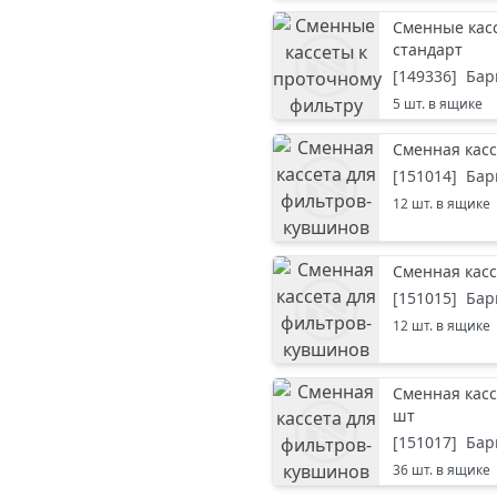
Сменные касс
стандарт
[
149336
]
Бар
5
шт. в ящике
Сменная касс
[
151014
]
Бар
12
шт. в ящике
Сменная касс
[
151015
]
Бар
12
шт. в ящике
Сменная кас
шт
[
151017
]
Бар
36
шт. в ящике