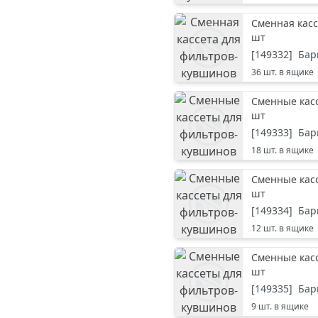
Сменная касс
шт
[
149332
]
Бар
36
шт. в ящике
Сменные кас
шт
[
149333
]
Бар
18
шт. в ящике
Сменные кас
шт
[
149334
]
Бар
12
шт. в ящике
Сменные кас
шт
[
149335
]
Бар
9
шт. в ящике