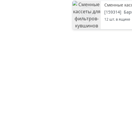
Сменные касс
[
159314
]
Бар
12
шт. в ящике