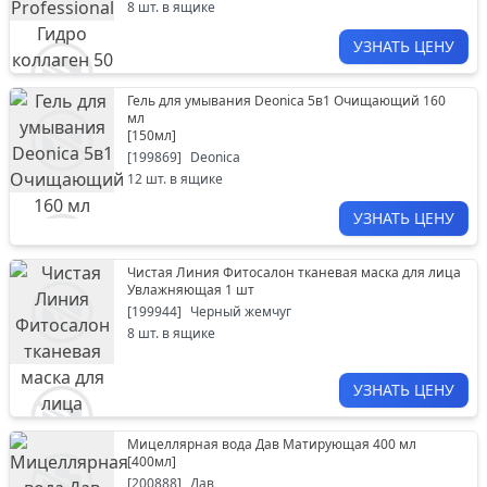
8
шт. в ящике
УЗНАТЬ ЦЕНУ
Гель для умывания Deonica 5в1 Очищающий 160
мл
[
150мл
]
[
199869
]
Deonica
12
шт. в ящике
УЗНАТЬ ЦЕНУ
Чистая Линия Фитосалон тканевая маска для лица
Увлажняющая 1 шт
[
199944
]
Черный жемчуг
8
шт. в ящике
УЗНАТЬ ЦЕНУ
Мицеллярная вода Дав Матирующая 400 мл
[
400мл
]
[
200888
]
Дав