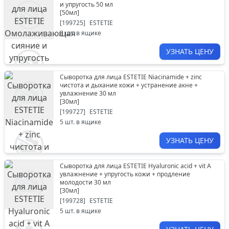
и упругость 50 мл
[
50мл
]
[
199725
]
ESTETIE
8
шт. в ящике
УЗНАТЬ ЦЕНУ
Сыворотка для лица ESTETIE Niacinamide + zinc
чистота и дыхание кожи + устранение акне +
увлажнение 30 мл
[
30мл
]
[
199727
]
ESTETIE
5
шт. в ящике
УЗНАТЬ ЦЕНУ
Сыворотка для лица ESTETIE Hyaluronic acid + vit А
увлажнение + упругость кожи + продление
молодости 30 мл
[
30мл
]
[
199728
]
ESTETIE
5
шт. в ящике