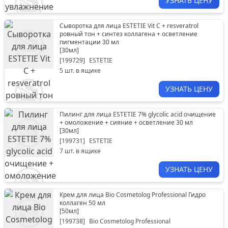
УЗНАТЬ ЦЕНУ
Сыворотка для лица ESTETIE Vit C + resveratrol
ровный тон + синтез коллагена + осветление
пигментации 30 мл
[
30мл
]
[
199729
]
ESTETIE
5
шт. в ящике
УЗНАТЬ ЦЕНУ
Пилинг для лица ESTETIE 7% glycolic acid очищение
+ омоложение + сияние + осветление 30 мл
[
30мл
]
[
199731
]
ESTETIE
7
шт. в ящике
УЗНАТЬ ЦЕНУ
Крем для лица Bio Cosmetolog Professional Гидро
коллаген 50 мл
[
50мл
]
[
199738
]
Bio Cosmetolog Professional