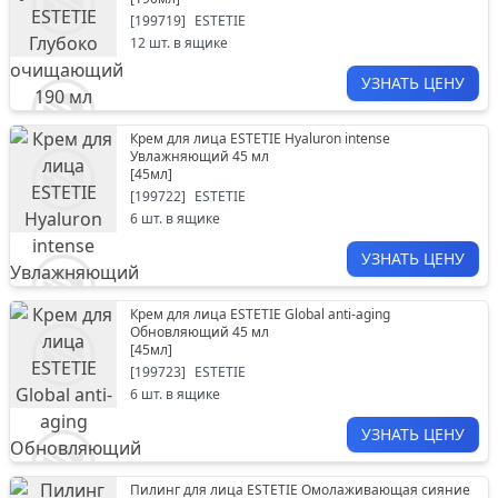
[
199719
]
ESTETIE
12
шт. в ящике
УЗНАТЬ ЦЕНУ
Крем для лица ESTETIE Hyaluron intense
Увлажняющий 45 мл
[
45мл
]
[
199722
]
ESTETIE
6
шт. в ящике
УЗНАТЬ ЦЕНУ
Крем для лица ESTETIE Global anti-aging
Обновляющий 45 мл
[
45мл
]
[
199723
]
ESTETIE
6
шт. в ящике
УЗНАТЬ ЦЕНУ
Пилинг для лица ESTETIE Омолаживающая сияние