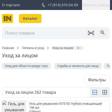
О портале
+7 (914) 670-04-89
Заказать звонок
Каталог
Главная
Гигиена и уход
Уход за лицом
Уход за лицом
Уход для области вокруг глаз
Скрабы и пилинги для лица
Па
Фильтры
Уход за лицом
262
товара
Гель для умывания ESTETIE Глубоко очищающий
190 мл
[
190мл
]