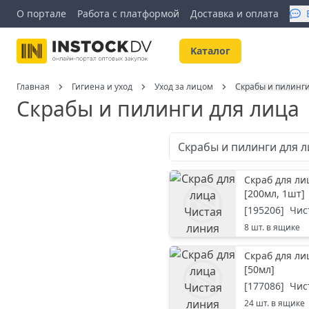
О портале
Работа с платформой
Доставка и оплата
Kаталог
Главная
Гигиена и уход
Уход за лицом
Скрабы и пилинги
Скрабы и пилинги для лица
Скрабы и пилинги для 
Скраб для л
[
200мл, 1шт
]
[
195206
]
Чис
8
шт. в ящике
Скраб для ли
[
50мл
]
[
177086
]
Чис
24
шт. в ящике