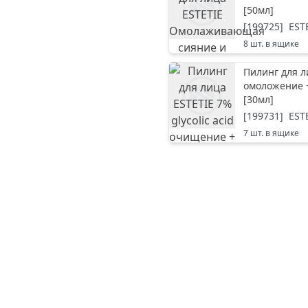
[
50мл
]
[
199725
]
EST
8
шт. в ящике
Пилинг для л
омоложение +
[
30мл
]
[
199731
]
EST
7
шт. в ящике