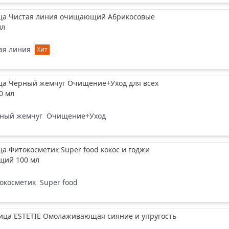
ица Чистая линия очищающий Абрикосовые
мл
ая линия
Хит
ица Черный жемчуг Очищение+Уход для всех
0 мл
ный жемчуг
Очищение+Уход
ца Фитокосметик Super food кокос и годжи
щий 100 мл
окосметик
Super food
лица ESTETIE Омолаживающая сияние и упругость