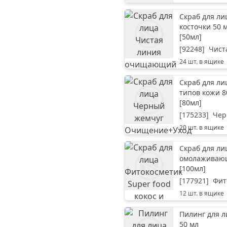
Скраб для л
косточки 50 
[
50мл
]
[
92248
]
Чист
24
шт. в ящике
Скраб для л
типов кожи 8
[
80мл
]
[
175233
]
Чер
20
шт. в ящике
Скраб для ли
омолаживаю
[
100мл
]
[
177921
]
Фит
12
шт. в ящике
Пилинг для 
50 мл