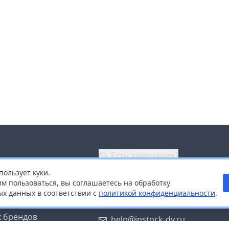
Есть замечания?
пользует куки.
ой
+7 (914) 670-04-89
м пользоваться, вы соглашаетесь на обработку
х данных в соответствии с
политикой конфиденциальности
.
дистрибьюторам
Заказать звонок
 брендов
help@instock-dv.ru