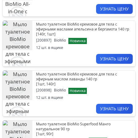
УЗНАТЬ ЦЕНУ
Мыло туалетное BioMio кремовое для тела с
эфирными маслами апельсина и бергамота 140 гр
[
140г, 1шт
]
[
200897
]
BioMio
Новинка
12
шт. в ящике
УЗНАТЬ ЦЕНУ
Мыло туалетное BioMio кремовое для тела с
эфирным маслом лаванды 140 гр
[
1шт, 140г
]
[
200898
]
BioMio
Новинка
12
шт. в ящике
УЗНАТЬ ЦЕНУ
Мыло туалетное BioMio Superfood Манго
натуральное 90 гр
[
1шт, 90г
]