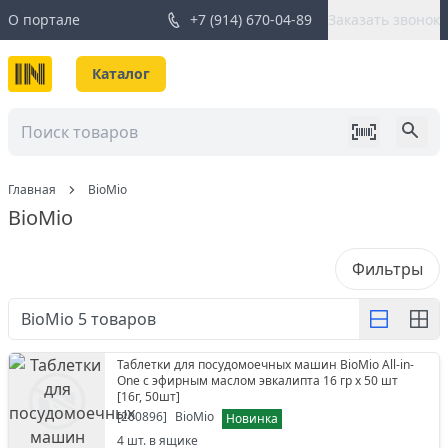
О портале
+7 (914) 670-04-89
Заказать звонок
Каталог
Главная
BioMio
BioMio
Фильтры
BioMio
5
товаров
Таблетки для посудомоечных машин BioMio All-in-
One с эфирным маслом эвкалипта 16 гр х 50 шт
[
16г, 50шт
]
[
200896
]
BioMio
Новинка
4
шт. в ящике