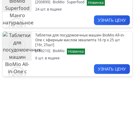
[
200899
]
BioMio
Superfood
Новинка
24
шт. в ящике
УЗНАТЬ ЦЕНУ
Таблетки для посудомоечных машин BioMio All-in-
One с эфирным маслом эвкалипта 16 гр х 25 шт
[
16г, 25шт
]
[
198210
]
BioMio
Новинка
6
шт. в ящике
УЗНАТЬ ЦЕНУ