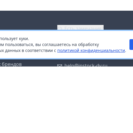
Есть замечания?
пользует куки.
ой
+7 (914) 670-04-89
м пользоваться, вы соглашаетесь на обработку
х данных в соответствии с
политикой конфиденциальности
.
дистрибьюторам
Заказать звонок
 брендов
help@instock-dv.ru
тку персональных