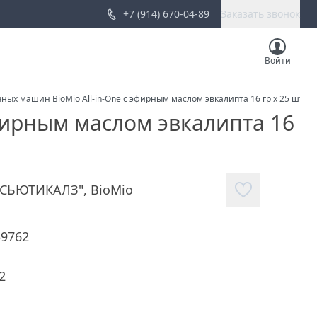
+7 (914) 670-04-89
Заказать звонок
Войти
ных машин BioMio All-in-One с эфирным маслом эвкалипта 16 гр х 25 шт
фирным маслом эвкалипта 16
АСЬЮТИКАЛЗ"
,
BioMio
39762
2