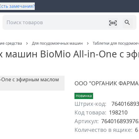
Есть замечания?
ие средства
Для посудомоечных машин
Таблетки для посудомоеч
 машин BioMio All-in-One с э
ООО "ОРГАНИК ФАРМ
Новинка
Штрих-код:
76401689
Код товара:
198210
Артикул:
764016893976
Количество в ящике:
6