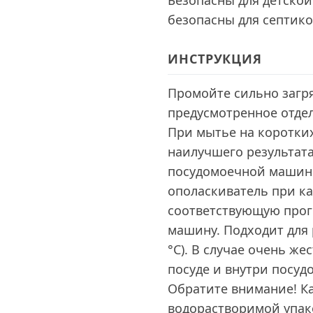
Безопасны для детской
безопасны для септико
ИНСТРУКЦИЯ
Промойте сильно загря
предусмотренное отде
При мытье на коротких 
наилучшего результата
посудомоечной машины
ополаскиватель при к
соответствующую прог
машину. Подходит для
°С). В случае очень ж
посуде и внутри посуд
Обратите внимание! Ка
водорастворимой упак