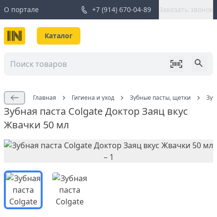
О портале
+7 (914) 670-04-89
Заказать звонок
Каталог
Главная
Гигиена и уход
Зубные пасты, щетки
Зуб
Зубная паста Colgate Доктор Заяц вкус
Жвачки 50 мл