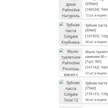
[
250мл
]
[
160324
]
Pal
12
шт. в ящике
Зубная паста
[
60мл
]
[
161955
]
Col
48
шт. в ящике
Мыло туалетн
камелии 90 г
[
1шт, 90г
]
[
141142
]
Pal
72
шт. в ящике
Зубная паста 
[
75мл
]
[
135131
]
Col
48
шт. в ящике