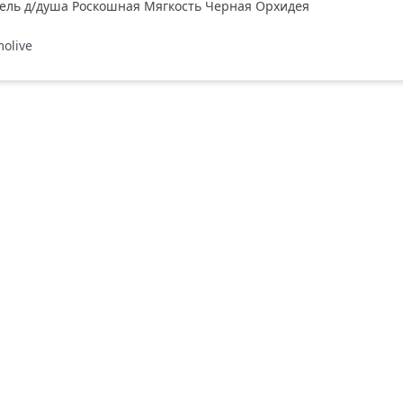
ль д/душа Pоскошная Мягкость Черная Орхидея
molive