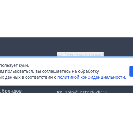
Есть замечания?
пользует куки.
ой
+7 (914) 670-04-89
м пользоваться, вы соглашаетесь на обработку
х данных в соответствии с
политикой конфиденциальности
.
дистрибьюторам
Заказать звонок
 брендов
help@instock-dv.ru
тку персональных