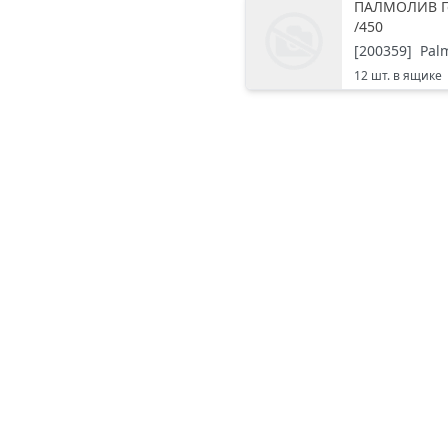
ПАЛМОЛИВ Ге
/450
[
200359
]
Pal
12
шт. в ящике