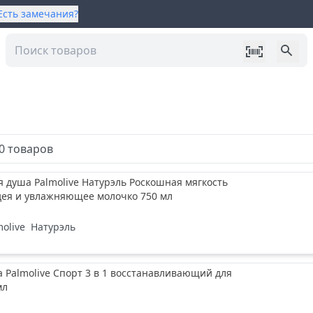
Есть замечания?
0
товаров
я душа Palmolive Натурэль Роскошная мягкость
дея и увлажняющее молочко 750 мл
molive
Натурэль
а Palmolive Спорт 3 в 1 восстанавливающий для
мл