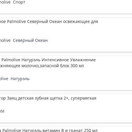
molive
Спорт
ное Palmolive Северный Океан освежающее для
molive
Северный Океан
 Palmolive Натурэль Интенсивное Увлажнение
ажняющее молочко,запасной блок 300 мл
live
Натурэль
ор Заяц детская зубная щетка 2+, супермягкая
ate
а Palmolive Натурэль витамин В и гранат 250 мл