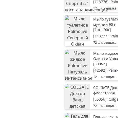
[
113776
]
Pal
12
шт. в ящике
Мыло туалет
мужчин 90 г
[
1шт, 90г
]
[
113777
]
Pal
72
шт. в ящике
Мыло жидкое
Олива и Увл
[
300мл
]
[
42592
]
Palmo
12
шт. в ящике
COLGATE Докт
фиолетовая
[
55356
]
Colg
72
шт. в ящике
Гель для душ