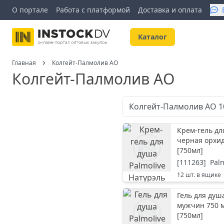
О портале
Работа с платформой
Доставка и оплата
Kаталог
Главная
Колгейт-Палмолив АО
Колгейт-Палмолив АО
Колгейт-Палмолив АО
1
Крем-гель дл
черная орхи
[
750мл
]
[
111263
]
Pal
12
шт. в ящике
Гель для душ
мужчин 750 
[
750мл
]