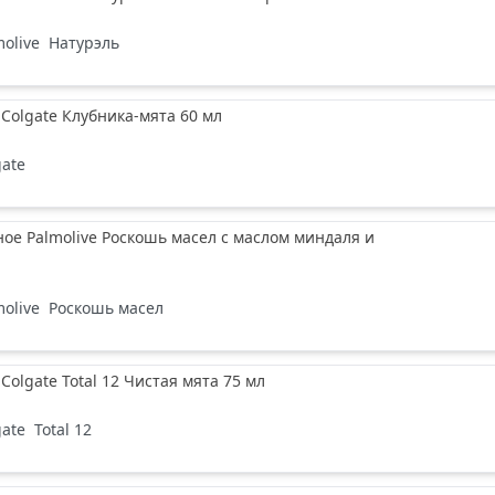
molive
Натурэль
 Colgate Клубника-мята 60 мл
gate
ое Palmolive Роскошь масел с маслом миндаля и
molive
Роскошь масел
Colgate Total 12 Чистая мята 75 мл
gate
Total 12