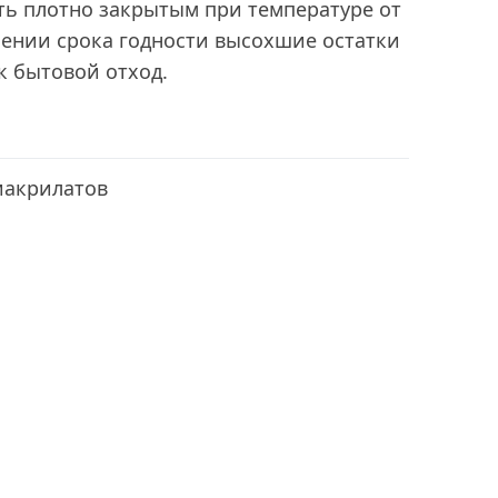
ть плотно закрытым при температуре от
ечении срока годности высохшие остатки
к бытовой отход.
иакрилатов