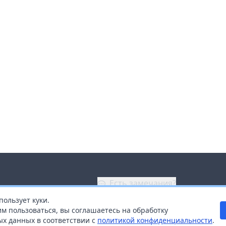
Есть замечания?
пользует куки.
ой
+7 (914) 670-04-89
м пользоваться, вы соглашаетесь на обработку
х данных в соответствии с
политикой конфиденциальности
.
дистрибьюторам
Заказать звонок