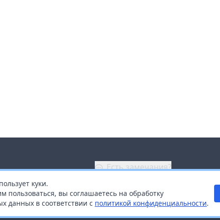
Есть замечания?
пользует куки.
ой
+7 (914) 670-04-89
м пользоваться, вы соглашаетесь на обработку
х данных в соответствии с
политикой конфиденциальности
.
дистрибьюторам
Заказать звонок