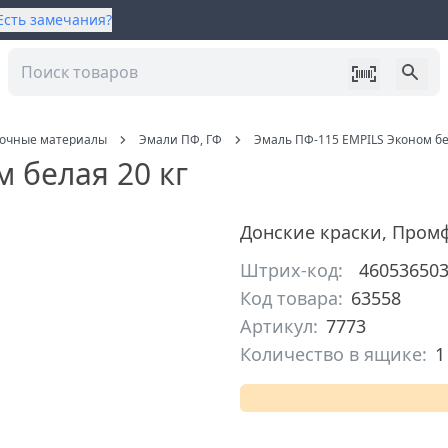
Есть замечания?
сочные материалы
Эмали ПФ, ГФ
Эмаль ПФ-115 EMPILS Эконом бе
 белая 20 кг
Донские краски
,
Промф
Штрих-код:
46053650
Код товара:
63558
Артикул:
7773
Количество в ящике:
1