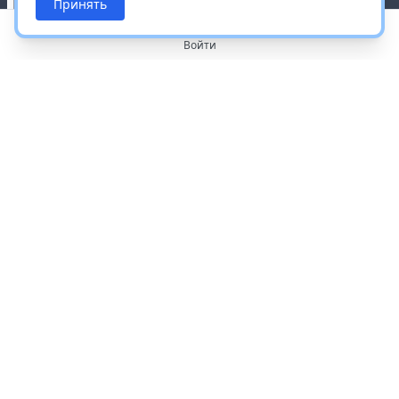
Принять
Войти
О портале
Работа с платформой
Производителям и дистрибьюторам
Продвижение ваших брендов
Публичная оферта
Согласие на обработку персональных данных
Доставка и оплата
Контакты