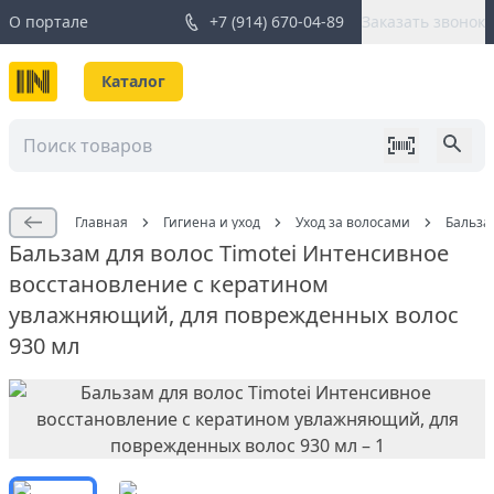
О портале
+7 (914) 670-04-89
Заказать звонок
Каталог
Главная
Гигиена и уход
Уход за волосами
Бальза
Бальзам для волос Timotei Интенсивное
восстановление с кератином
увлажняющий, для поврежденных волос
930 мл