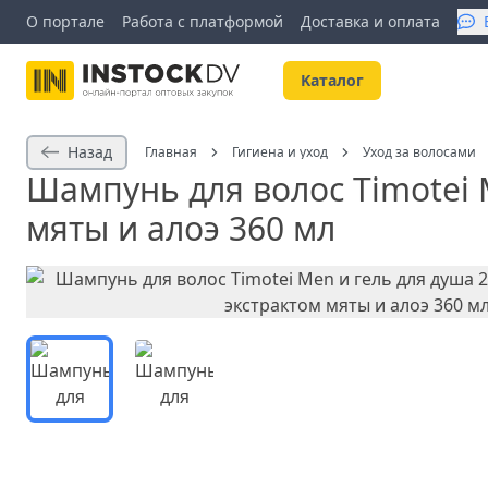
О портале
Работа с платформой
Доставка и оплата
Kаталог
Назад
Главная
Гигиена и уход
Уход за волосами
Шампунь для волос Timotei 
мяты и алоэ 360 мл