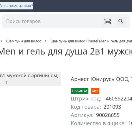
Есть замечания?
Шампуни для волос
Шампунь для волос Timotei Men и гель для ду
Men и гель для душа 2в1 мужс
Арнест Юнирусь ООО
,
Новинка
Хит
Штрих-код:
46059220
Код товара:
201093
Артикул:
90026655
Количество в ящике:
1