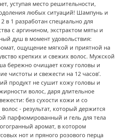
ает, уступая место решительности,
еодоления любых ситуаций! Шампунь и
 2 в 1 разработан специально для
тва с аргинином, экстрактом мяты и
ный душ в момент удовольствия:
омат, ощущение мягкой и приятной на
увство крепких и свежих волос. Мужской
уша бережно очищает кожу головы и
ие чистоты и свежести на 12 часов’.
ий продукт не сушит кожу головы и
жирности волос, даря длительное
ежести: без сухости кожи и со
волос - результат, который держится
ой парфюмированный и гель для тела
огогранный аромат, в котором
совых нот и пряного розового перца