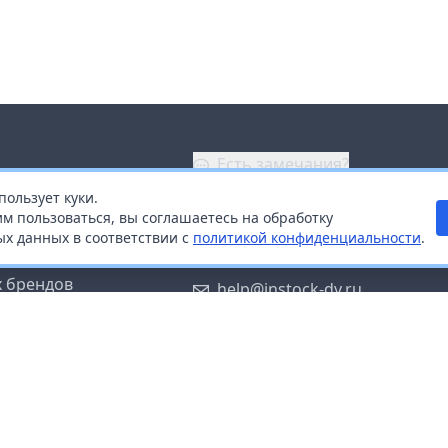
Есть замечания?
пользует куки.
ой
+7 (914) 670-04-89
м пользоваться, вы соглашаетесь на обработку
х данных в соответствии с
политикой конфиденциальности
.
дистрибьюторам
Заказать звонок
 брендов
help@instock-dv.ru
тку персональных