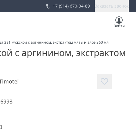
+7 (914) 670-04-89
Заказать звонок
Войти
ша 2в1 мужской с аргинином, экстрактом мяты и алоэ 360 мл
кой с аргинином, экстрактом
Timotei
46998
0