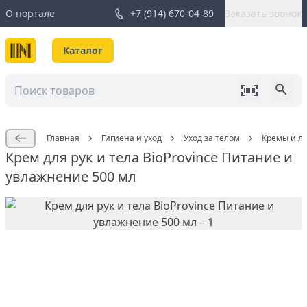
О портале
+7 (914) 670-04-89
Заказать звонок
Каталог
Главная
Гигиена и уход
Уход за телом
Кремы и ло
Крем для рук и тела BioProvince Питание и
увлажнение 500 мл