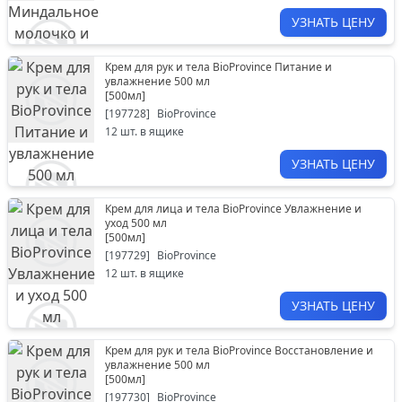
УЗНАТЬ ЦЕНУ
Крем для рук и тела BioProvince Питание и
увлажнение 500 мл
[
500мл
]
[
197728
]
BioProvince
12
шт. в ящике
УЗНАТЬ ЦЕНУ
Крем для лица и тела BioProvince Увлажнение и
уход 500 мл
[
500мл
]
[
197729
]
BioProvince
12
шт. в ящике
УЗНАТЬ ЦЕНУ
Крем для рук и тела BioProvince Восстановление и
увлажнение 500 мл
[
500мл
]
[
197730
]
BioProvince