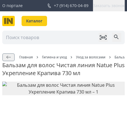
О портале
+7 (914) 670-04-89
Заказать звонок
Каталог
Главная
Гигиена и уход
Уход за волосами
Бальза
Бальзам для волос Чистая линия Natue Plus
Укрепление Крапива 730 мл