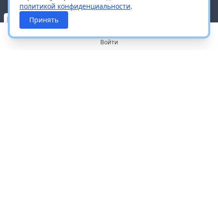
политикой конфиденциальности
.
Принять
Войти
О портале
Работа с платформой
Производителям и дистрибьюторам
Продвижение ваших брендов
Публичная оферта
Согласие на обработку персональных данных
Доставка и оплата