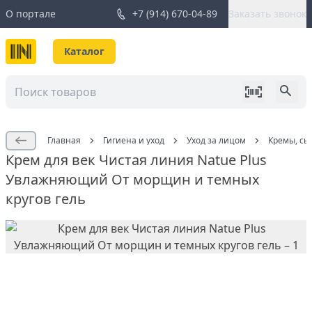
О портале
+7 (914) 670-04-89
Заказать звонок
Каталог
Главная
Гигиена и уход
Уход за лицом
Кремы, сы
Крем для век Чистая линия Natue Plus
Увлажняющий От морщин и темных
кругов гель