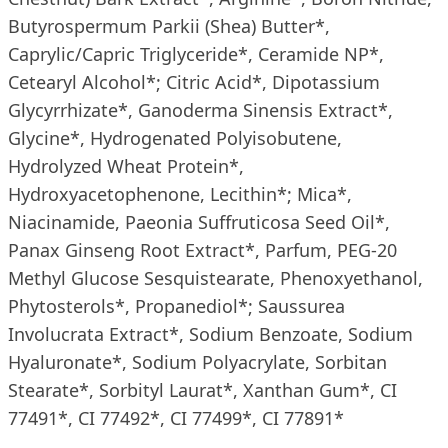
Butyrospermum Parkii (Shea) Butter*,
Caprylic/Capric Triglyceride*, Ceramide NP*,
Cetearyl Alcohol*; Citric Acid*, Dipotassium
Glycyrrhizate*, Ganoderma Sinensis Extract*,
Glycine*, Hydrogenated Polyisobutene,
Hydrolyzed Wheat Protein*,
Hydroxyacetophenone, Lecithin*; Mica*,
Niacinamide, Paeonia Suffruticosa Seed Oil*,
Panax Ginseng Root Extract*, Parfum, PEG-20
Methyl Glucose Sesquistearate, Phenoxyethanol,
Phytosterols*, Propanediol*; Saussurea
Involucrata Extract*, Sodium Benzoate, Sodium
Hyaluronate*, Sodium Polyacrylate, Sorbitan
Stearate*, Sorbityl Laurat*, Xanthan Gum*, CI
77491*, CI 77492*, CI 77499*, CI 77891*