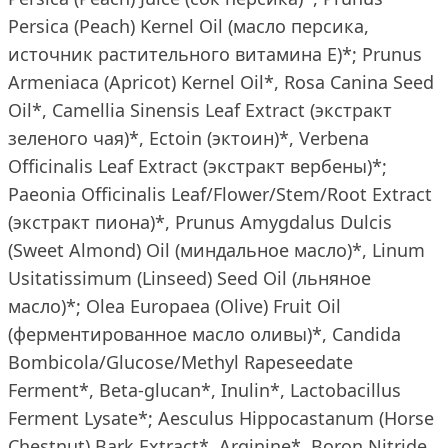
Persica (Peach) Kernel Oil (масло персика,
источник растительного витамина Е)*; Prunus
Armeniaca (Apricot) Kernel Oil*, Rosa Canina Seed
Oil*, Camellia Sinensis Leaf Extract (экстракт
зеленого чая)*, Ectoin (эктоин)*, Verbena
Officinalis Leaf Extract (экстракт вербены)*;
Paeonia Officinalis Leaf/Flower/Stem/Root Extract
(экстракт пиона)*, Prunus Amygdalus Dulcis
(Sweet Almond) Oil (миндальное масло)*, Linum
Usitatissimum (Linseed) Seed Oil (льняное
масло)*; Olea Europaea (Olive) Fruit Oil
(ферментированное масло оливы)*, Candida
Bombicola/Glucose/Methyl Rapeseedate
Ferment*, Beta-glucan*, Inulin*, Lactobacillus
Ferment Lysate*; Aesculus Hippocastanum (Horse
Chestnut) Bark Extract*, Arginine*, Boron Nitride,