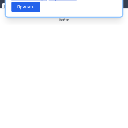
Принять
Войти
О портале
Работа с платформой
Производителям и дистрибьюторам
Продвижение ваших брендов
Публичная оферта
Согласие на обработку персональных данных
Доставка и оплата
Контакты