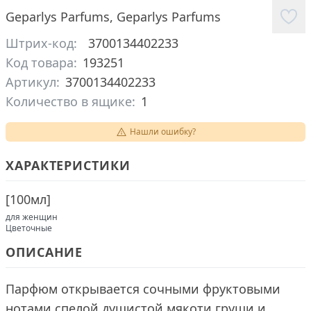
Geparlys Parfums
,
Geparlys Parfums
Штрих-код:
3700134402233
Код товара:
193251
Артикул:
3700134402233
Количество в ящике:
1
Нашли ошибку?
ХАРАКТЕРИСТИКИ
[
100мл
]
для женщин
Цветочные
ОПИСАНИЕ
Парфюм открывается сочными фруктовыми
нотами спелой душистой мякоти груши и