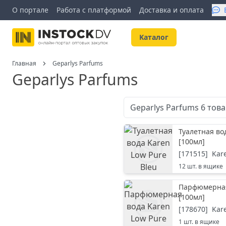
О портале
Работа с платформой
Доставка и оплата
Kаталог
Главная
Geparlys Parfums
Geparlys Parfums
Geparlys Parfums
6
тов
Туалетная во
[
100мл
]
[
171515
]
Kar
12
шт. в ящике
Парфюмерная 
[
100мл
]
[
178670
]
Kar
1
шт. в ящике