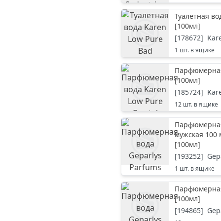
Туалетная во
[
100мл
]
[
178672
]
Kar
1
шт. в ящике
Парфюмерная 
[
100мл
]
[
185724
]
Kar
12
шт. в ящике
Парфюмерная 
мужская 100 
[
100мл
]
[
193252
]
Gep
1
шт. в ящике
Парфюмерная 
[
100мл
]
[
194865
]
Gep