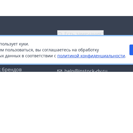
Есть замечания?
пользует куки.
ой
+7 (914) 670-04-89
м пользоваться, вы соглашаетесь на обработку
х данных в соответствии с
политикой конфиденциальности
.
дистрибьюторам
Заказать звонок
 брендов
help@instock-dv.ru
тку персональных