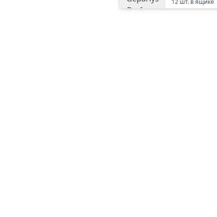
12
шт. в ящике