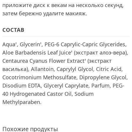
приложите диск к векам на несколько секунд,
затем бережно удалите макияж.
СОСТАВ
Aquaꞌ, Glycerinꞌ, PEG-6 Caprylic-Capric Glycerides,
Aloe Barbadensis Leaf Juiceꞌ (экстракт алоэ-вера),
Centaurea Cyanus Flower Extractꞌ (экстракт
василька), Allantoin, Caprylyl Glycol, Citric Acid,
Cocotrimonium Methosulfate, Dipropylene Glycol,
Disodium EDTA, Glyceryl Caprylate, Parfum, PEG-
40 Hydrogenated Castor Oil, Sodium
Methylparaben.
Похожие продукты