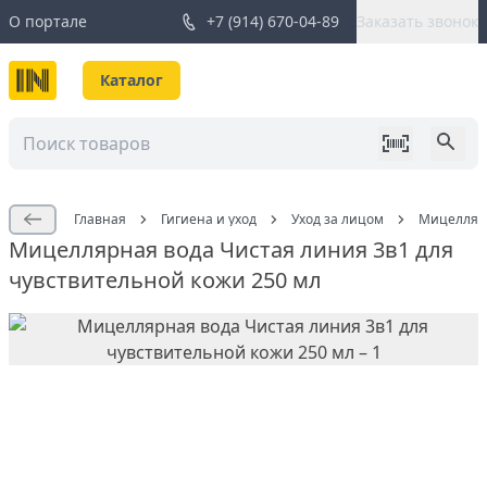
О портале
+7 (914) 670-04-89
Заказать звонок
Каталог
Главная
Гигиена и уход
Уход за лицом
Мицелляр
Мицеллярная вода Чистая линия 3в1 для
чувствительной кожи 250 мл