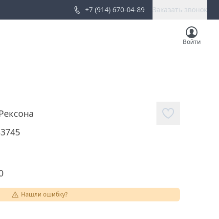
+7 (914) 670-04-89
Заказать звонок
Войти
Рексона
33745
0
Нашли ошибку?