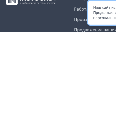
Наш сайт ис
Работа с платформ
Продолжая и
персональны
Производителям и 
Продвижение ваших
Публичная оферта
Согласие на обрабо
данных
Доставка и оплата
Контакты
Карта сайта
©
2026
InStock