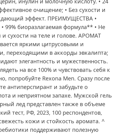
ерин, инулин и молочную кислоту. • 24
Эффективное очищение; • Без сухости и
аждающий эффект. ПРЕИМУЩЕСТВА •
• 99% биоразлагаемая формула** • Не
и сухости на теле и голове. АРОМАТ
вается яркими цитрусовыми и
и, переходящими в аккорды эвкалипта;
придают элегантность и мужественность.
лядеть на все 100% и чувствовать себя к
но, попробуйте Rexona Men. Сразу после
те антиперспирант и забудьте о
пота и неприятном запахе. Мужской гель
рный лед представлен также в объеме
кий тест, РФ, 2023, 100 респондентов,
вежесть кожи и стойкость аромата. ^
Пребиотики поддерживают полезную