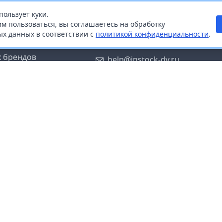
пользует куки.
ой
+7 (914) 670-04-89
м пользоваться, вы соглашаетесь на обработку
х данных в соответствии с
политикой конфиденциальности
.
дистрибьюторам
Заказать звонок
 брендов
help@instock-dv.ru
тку персональных