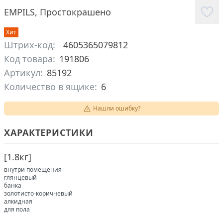
EMPILS
,
Простокрашено
Хит
Штрих-код:
4605365079812
Код товара:
191806
Артикул:
85192
Количество в ящике:
6
Нашли ошибку?
ХАРАКТЕРИСТИКИ
[
1.8кг
]
внутри помещения
глянцевый
банка
золотисто-коричневый
алкидная
для пола