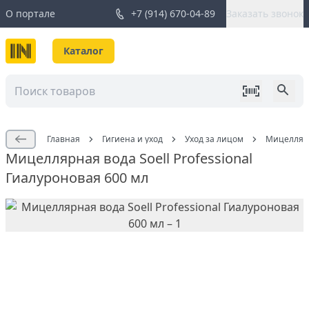
О портале
+7 (914) 670-04-89
Заказать звонок
Каталог
Главная
Гигиена и уход
Уход за лицом
Мицелляр
Мицеллярная вода Soell Professional
Гиалуроновая 600 мл