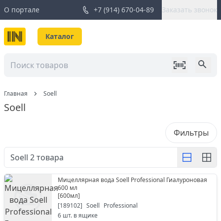
О портале
+7 (914) 670-04-89
Заказать звонок
Каталог
Главная
Soell
Soell
Фильтры
Soell
2
товара
Мицеллярная вода Soell Professional Гиалуроновая
600 мл
[
600мл
]
[
189102
]
Soell
Professional
6
шт. в ящике