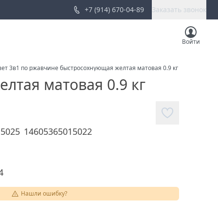
+7 (914) 670-04-89
Заказать звонок
Войти
вет 3в1 по ржавчине быстросохнующая желтая матовая 0.9 кг
лтая матовая 0.9 кг
15025
14605365015022
4
Нашли ошибку?