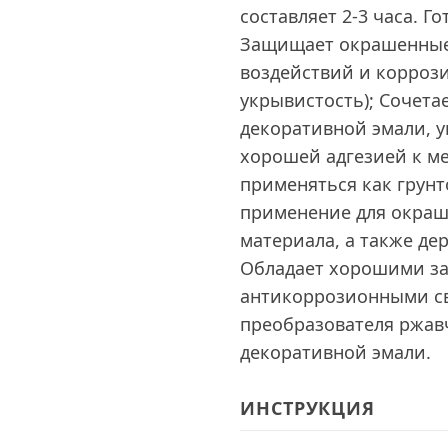
составляет 2-3 часа. Г
Защищает окрашенные
воздействий и корроз
укрывистость); Сочета
декоративной эмали, 
хорошей адгезией к ме
применяться как грун
применение для окраш
материала, а также д
Обладает хорошими з
антикоррозионными св
преобразователя ржав
декоративной эмали.
ИНСТРУКЦИЯ