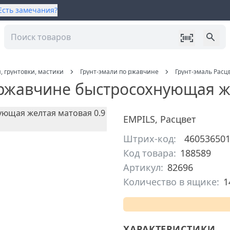
Есть замечания?
, грунтовки, мастики
Грунт-эмали по ржавчине
Грунт-эмаль Расц
 ржавчине быстросохнующая же
EMPILS
,
Расцвет
Штрих-код:
46053650
Код товара:
188589
Артикул:
82696
Количество в ящике:
1
ХАРАКТЕРИСТИКИ