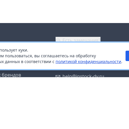
Есть замечания?
пользует куки.
ой
+7 (914) 670-04-89
м пользоваться, вы соглашаетесь на обработку
х данных в соответствии с
политикой конфиденциальности
.
дистрибьюторам
Заказать звонок
 брендов
help@instock-dv.ru
тку персональных