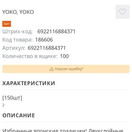
YOKO
,
YOKO
Хит
Штрих-код:
6922116884371
Код товара:
186606
Артикул:
6922116884371
Количество в ящике:
100
Нашли ошибку?
ХАРАКТЕРИСТИКИ
[
150шт
]
2
ОПИСАНИЕ
Избранные японские традиции! Двухслойные