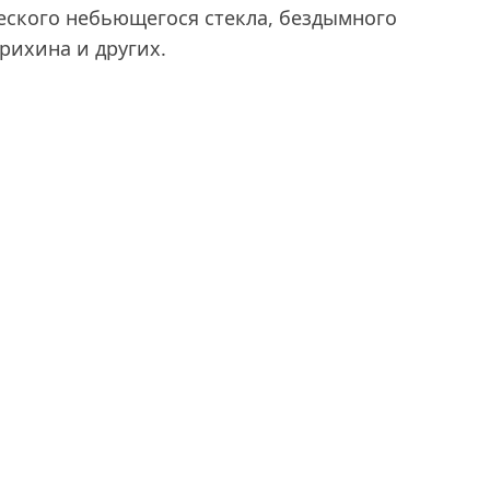
еского небьющегося стекла, бездымного
крихина и других.