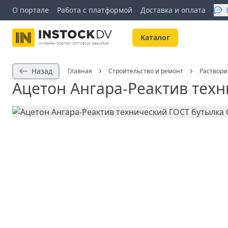
О портале
Работа с платформой
Доставка и оплата
Kаталог
Назад
Главная
Строительство и ремонт
Раствори
Ацетон Ангара-Реактив техн