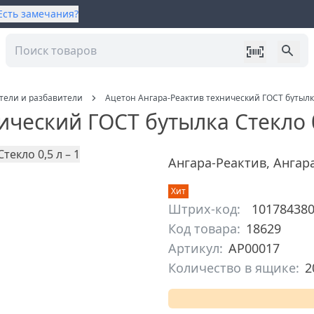
Есть замечания?
тели и разбавители
Ацетон Ангара-Реактив технический ГОСТ бутылка
ический ГОСТ бутылка Стекло 0
Ангара-Реактив
,
Ангар
Хит
Штрих-код:
10178438
Код товара:
18629
Артикул:
АР00017
Количество в ящике:
2