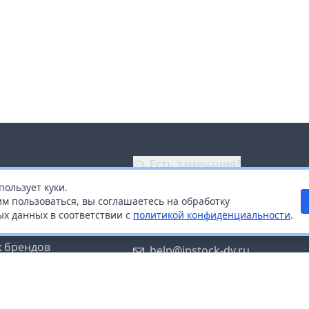
Есть замечания?
пользует куки.
ой
+7 (914) 670-04-89
м пользоваться, вы соглашаетесь на обработку
х данных в соответствии с
политикой конфиденциальности
.
дистрибьюторам
Заказать звонок
 брендов
help@instock-dv.ru
тку персональных