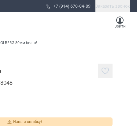
+7 (914) 670-04-89
Заказать звонок
Войти
OOLBERG 80мм белый
а
98048
Нашли ошибку?