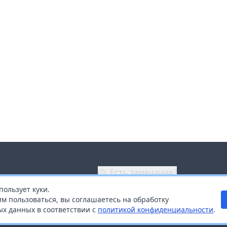
Есть замечания?
пользует куки.
ой
+7 (914) 670-04-89
м пользоваться, вы соглашаетесь на обработку
х данных в соответствии с
политикой конфиденциальности
.
дистрибьюторам
Заказать звонок