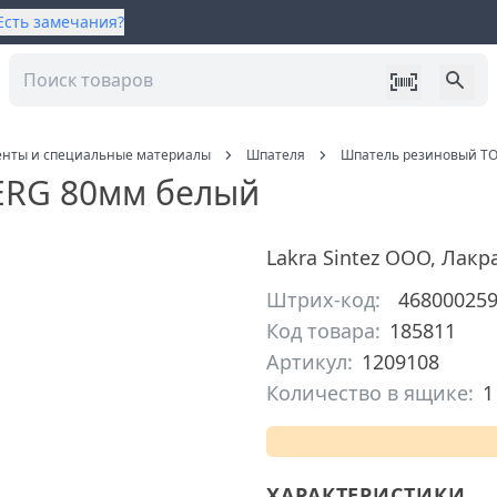
Есть замечания?
енты и специальные материалы
Шпателя
Шпатель резиновый T
ERG 80мм белый
Lakra Sintez ООО
,
Лакр
Штрих-код:
46800025
Код товара:
185811
Артикул:
1209108
Количество в ящике:
1
ХАРАКТЕРИСТИКИ