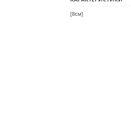
[
8см
]