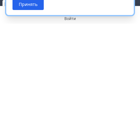
Принять
Войти
О портале
Работа с платформой
Производителям и дистрибьюторам
Продвижение ваших брендов
Публичная оферта
Согласие на обработку персональных данных
Доставка и оплата
Контакты