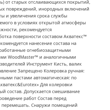
ть) от старых отслаивающихся покрытий,
ных повреждений, инородных включений
ты и увеличения срока службы
уемого в условиях открытой атмосферы
жности, рекомендуется
ботка поверхности составом Акватекс™
екомендуется нанесение состава на
бработанные огнебиозащитными
ами WoodMaster™ и аналогичными
зводителей Инструмент Кисть, валик
авление Запрещено Колеровка ручная:
ными пастами автоматическая: по
кватекс&Eurotex» Для колеровки
ый состав. Допускается смешивание
роведение работ Состав перед
о перемешать. Снаружи помещений