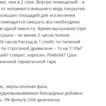
ее, чем в 2 слоя. Внутри помещений – в
и от желаемого внешнего вида покрытия.
больших площадей для исключения
комендуется смешать все необходимо
в одной емкости. Время высыхания (при
 сушка – не менее 2 часов полное
4 часов Расход (в 1 слой): по пиленой
² по строганой древесине – 1л на 7-10м²
уайт-спирит, керосин, Р646/647 Срок
олненной герметичной таре
с, эмульсионная фаза,
рудновымываемые биоцидные добавки,
, УФ-фильтр UVA-диапазона,