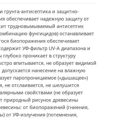
и грунта-антисептика и защитно-
ия обеспечивает надежную защиту от
жит трудновымываемый антисептик
омбинацию фунгицидов) останавливает
гося биопоражения обеспечивает
содержит УФ-фильтр UV-A диапазона и
 глубоко проникает в структуру
быстро впитывается, не образует видимой
 допускается нанесение на влажную
разует паропроницаемое («дышащее»)
я, не отслаивается, не шелушится
алярными свойствами (не образует
ет природный рисунок древесины
ревесины: от биопоражений (гниения,
вы) от УФ-излучения (потемнения,