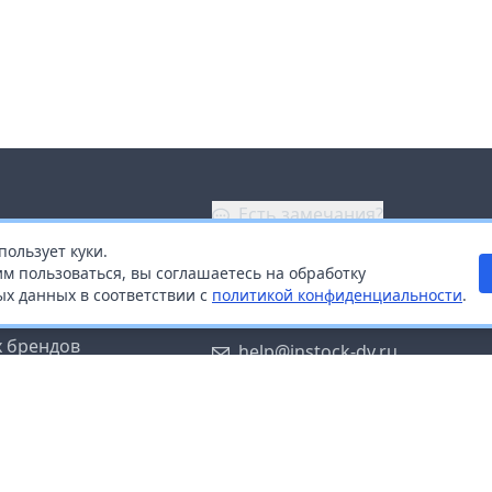
Есть замечания?
пользует куки.
ой
+7 (914) 670-04-89
м пользоваться, вы соглашаетесь на обработку
х данных в соответствии с
политикой конфиденциальности
.
дистрибьюторам
Заказать звонок
 брендов
help@instock-dv.ru
тку персональных