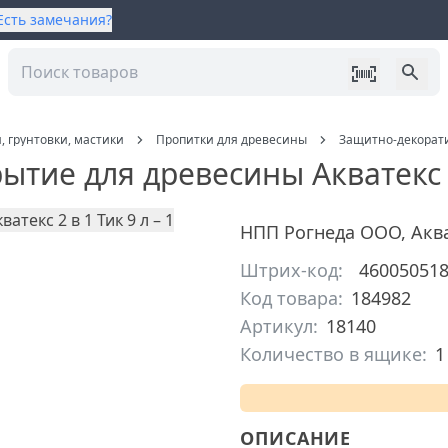
Есть замечания?
, грунтовки, мастики
Пропитки для древесины
Защитно-декорати
тие для древесины Акватекс 2
НПП Рогнеда ООО
,
Акв
Штрих-код:
46005051
Код товара:
184982
Артикул:
18140
Количество в ящике:
1
ОПИСАНИЕ