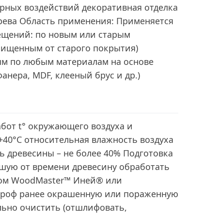
ерных воздействий декоративная отделка
рева Область применения: Применяется
ещений: по новым или старым
ищенным от старого покрытия)
м по любым материалам на основе
анера, MDF, клееный брус и др.)
бот t° окружающего воздуха и
 +40°С относительная влажность воздуха
ь древесины – не более 40% Подготовка
шую от времени древесину обработать
ом WoodMaster™ Иней® или
роф ранее окрашенную или пораженную
льно очистить (отшлифовать,