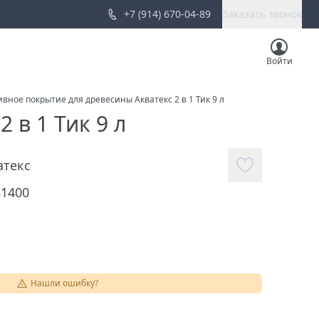
+7 (914) 670-04-89
Заказать звонок
Войти
вное покрытие для древесины Акватекс 2 в 1 Тик 9 л
 в 1 Тик 9 л
атекс
81400
Нашли ошибку?