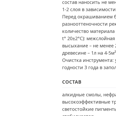
состав наносить не мен
1-2 слоя в зависимост
Перед окрашиванием 
разнооттеночности ре
количество материала 
t° 20±2°С): межслойная
высыхание – не менее 2
древесине – 1л на 4-5м
Очистка инструмента: 
годности 3 года в зап
СОСТАВ
алкидные смолы, нефра
высокоэффективные т
светостойкие пигменты