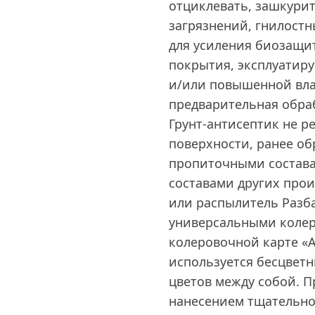
отциклевать, зашкури
загрязнений, гнилост
для усиления биозащи
покрытия, эксплуатир
и/или повышенной вла
предварительная обра
Грунт-антисептик не р
поверхности, ранее о
пропиточными состав
составами других прои
или распылитель Разб
универсальными колер
колеровочной карте «А
используется бесцветн
цветов между собой. П
нанесением тщательн