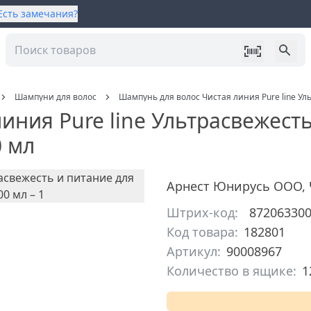
Есть замечания?
Шампуни для волос
Шампунь для волос Чистая линия Pure line Ул
иния Pure line Ультрасвежест
0 мл
Арнест Юнирусь ООО
,
Штрих-код:
87206330
Код товара:
182801
Артикул:
90008967
Количество в ящике:
1