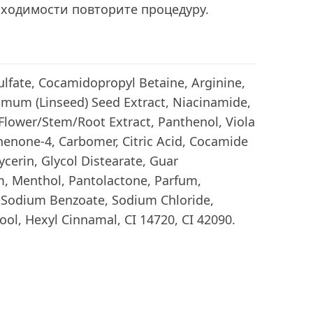
бходимости повторите процедуру.
lfate, Cocamidopropyl Betaine, Arginine,
simum (Linseed) Seed Extract, Niacinamide,
/Flower/Stem/Root Extract, Panthenol, Viola
henone-4, Carbomer, Citric Acid, Cocamide
cerin, Glycol Distearate, Guar
, Menthol, Pantolactone, Parfum,
 Sodium Benzoate, Sodium Chloride,
ol, Hexyl Cinnamal, CI 14720, CI 42090.