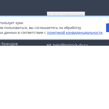
Есть замечания?
пользует куки.
ой
+7 (914) 670-04-89
м пользоваться, вы соглашаетесь на обработку
х данных в соответствии с
политикой конфиденциальности
.
дистрибьюторам
Заказать звонок
 брендов
help@instock-dv.ru
тку персональных