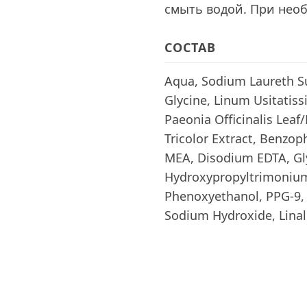
смыть водой. При нео
СОСТАВ
Aqua, Sodium Laureth Su
Glycine, Linum Usitatis
Paeonia Officinalis Leaf
Tricolor Extract, Benzop
MEA, Disodium EDTA, Gly
Hydroxypropyltrimonium
Phenoxyethanol, PPG-9,
Sodium Hydroxide, Linalo