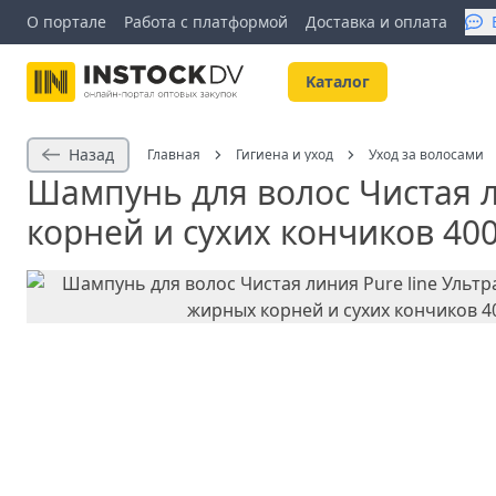
О портале
Работа с платформой
Доставка и оплата
Kаталог
Назад
Главная
Гигиена и уход
Уход за волосами
Шампунь для волос Чистая л
корней и сухих кончиков 40