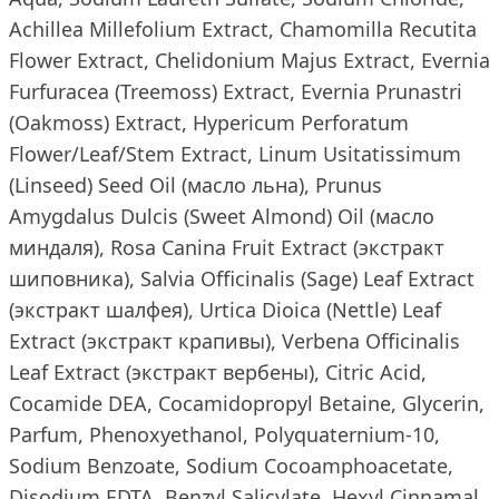
Achillea Millefolium Extract, Chamomilla Recutita
Flower Extract, Chelidonium Majus Extract, Evernia
Furfuracea (Treemoss) Extract, Evernia Prunastri
(Oakmoss) Extract, Hypericum Perforatum
Flower/Leaf/Stem Extract, Linum Usitatissimum
(Linseed) Seed Oil (масло льна), Prunus
Amygdalus Dulcis (Sweet Almond) Oil (масло
миндаля), Rosa Canina Fruit Extract (экстракт
шиповника), Salvia Officinalis (Sage) Leaf Extract
(экстракт шалфея), Urtica Dioica (Nettle) Leaf
Extract (экстракт крапивы), Verbena Officinalis
Leaf Extract (экстракт вербены), Citric Acid,
Cocamide DEA, Cocamidopropyl Betaine, Glycerin,
Parfum, Phenoxyethanol, Polyquaternium-10,
Sodium Benzoate, Sodium Cocoamphoacetate,
Disodium EDTA, Benzyl Salicylate, Hexyl Cinnamal,