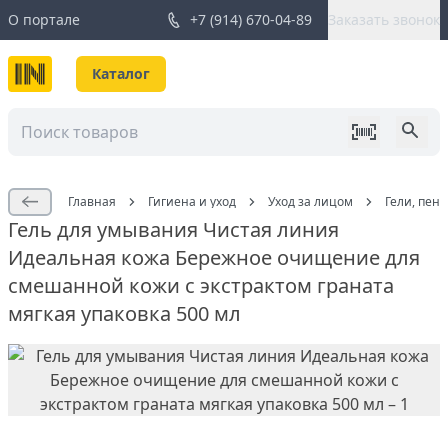
О портале
+7 (914) 670-04-89
Заказать звонок
Каталог
Главная
Гигиена и уход
Уход за лицом
Гели, пен
Гель для умывания Чистая линия
Идеальная кожа Бережное очищение для
смешанной кожи с экстрактом граната
мягкая упаковка 500 мл