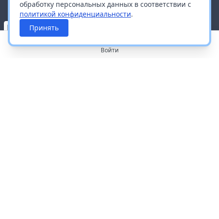
обработку персональных данных в соответствии с
политикой конфиденциальности
.
Принять
Войти
О портале
Работа с платформой
Производителям и дистрибьюторам
Продвижение ваших брендов
Публичная оферта
Согласие на обработку персональных данных
Доставка и оплата