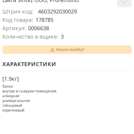
Lakra Sintez ООО
,
Proremontt
Штрих-код:
4603292030029
Код товара:
178785
Артикул:
0006638
Количество в ящике:
3
Нашли ошибку?
ХАРАКТЕРИСТИКИ
[
1.9кг
]
банка
внутри и снаружи помещения
алкидная
универсальное
глянцевый
коричневый