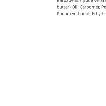
Barbadensis (Aloe vera)
butter) Oil, Carbomer, P
Phenoxyethanol, Ethylhe