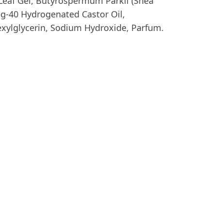
 Leaf Gel, Butyrospermum Parkii (Shea
eg-40 Hydrogenated Castor Oil,
xylglycerin, Sodium Hydroxide, Parfum.