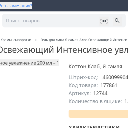
Есть замечания?
Кремы, сыворотки
Гель для лица Я самая Алоэ Освежающий Интенси
э Освежающий Интенсивное ув
Коттон Клаб
,
Я самая
Штрих-код:
46009990
Код товара:
177861
Артикул:
12744
Количество в ящике:
1
ХАРАКТЕРИСТИКИ