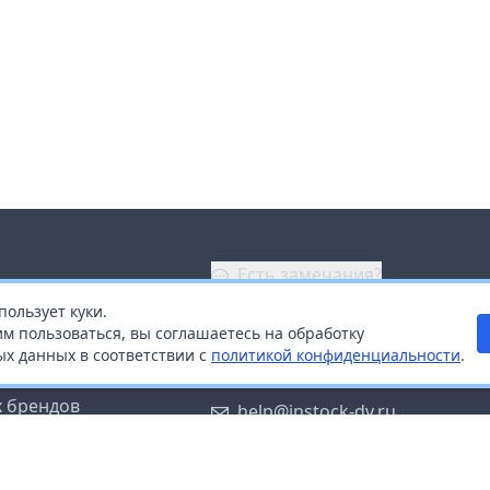
Есть замечания?
пользует куки.
ой
+7 (914) 670-04-89
м пользоваться, вы соглашаетесь на обработку
х данных в соответствии с
политикой конфиденциальности
.
дистрибьюторам
Заказать звонок
 брендов
help@instock-dv.ru