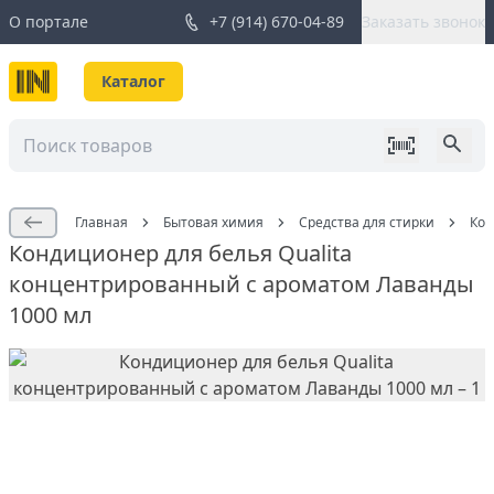
О портале
+7 (914) 670-04-89
Заказать звонок
Каталог
Главная
Бытовая химия
Средства для стирки
Кон
Кондиционер для белья Qualita
концентрированный с ароматом Лаванды
1000 мл