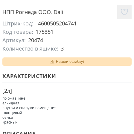
НПП Рогнеда ООО
,
Dali
Штрих-код:
4600505204741
Код товара:
175351
Артикул:
20474
Количество в ящике:
3
Нашли ошибку?
ХАРАКТЕРИСТИКИ
[
2л
]
по ржавчине
алкидная
внутри и снаружи помещения
глянцевый
банка
красный
ОПИСАНИЕ