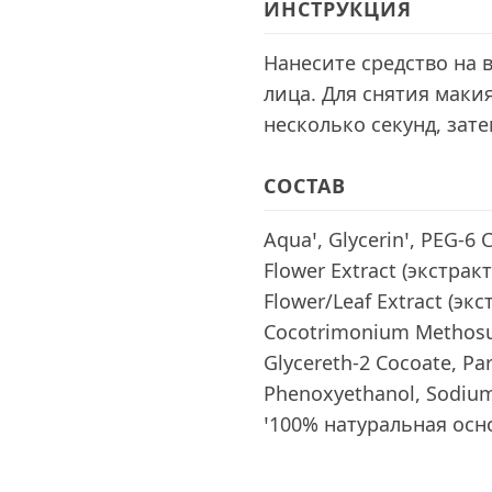
ИНСТРУКЦИЯ
Нанесите средство на 
лица. Для снятия маки
несколько секунд, зат
СОСТАВ
Aquaꞌ, Glycerinꞌ, PEG-6 C
Flower Extract (экстракт
Flower/Leaf Extract (экс
Cocotrimonium Methosu
Glycereth-2 Cocoate, Pa
Phenoxyethanol, Sodium
ꞌ100% натуральная осн