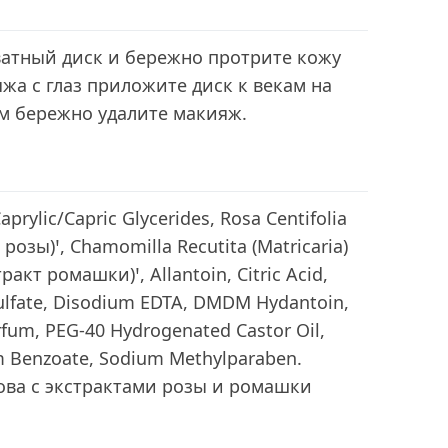
ватный диск и бережно протрите кожу
яжа с глаз приложите диск к векам на
ем бережно удалите макияж.
aprylic/Capric Glycerides, Rosa Centifolia
 розы)ꞌ, Chamomilla Recutita (Matricaria)
тракт ромашки)ꞌ, Allantoin, Citric Acid,
lfate, Disodium EDTA, DMDM Hydantoin,
rfum, PEG-40 Hydrogenated Castor Oil,
 Benzoate, Sodium Methylparaben.
ова с экстрактами розы и ромашки