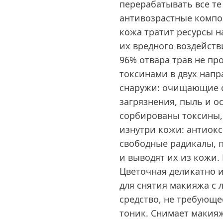
перерабатывать все т
антивозрастные компо
кожа тратит ресурсы н
их вредного воздейств
96% отвара трав не про
токсинами в двух напр
снаружи: очищающие с
загрязнения, пыль и о
сорбированы токсины, 
изнутри кожи: антиок
свободные радикалы, 
и выводят их из кожи.
Цветочная деликатно и
для снятия макияжа с л
средство, не требующ
тоник. Снимает макияж