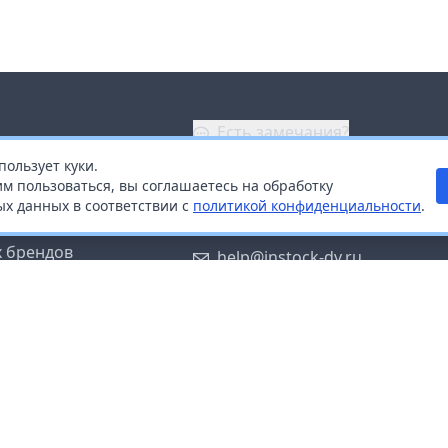
Есть замечания?
пользует куки.
ой
+7 (914) 670-04-89
м пользоваться, вы соглашаетесь на обработку
х данных в соответствии с
политикой конфиденциальности
.
дистрибьюторам
Заказать звонок
 брендов
help@instock-dv.ru
тку персональных