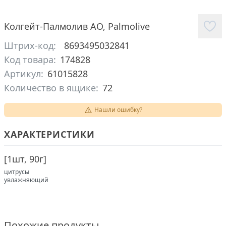
Колгейт-Палмолив АО
,
Palmolive
Штрих-код:
8693495032841
Код товара:
174828
Артикул:
61015828
Количество в ящике:
72
Нашли ошибку?
ХАРАКТЕРИСТИКИ
[
1шт, 90г
]
цитрусы
увлажняющий
Похожие продукты