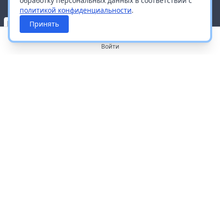
обработку персональных данных в соответствии с
политикой конфиденциальности
.
Принять
Войти
О портале
Работа с платформой
Производителям и дистрибьюторам
Продвижение ваших брендов
Публичная оферта
Согласие на обработку персональных данных
Доставка и оплата