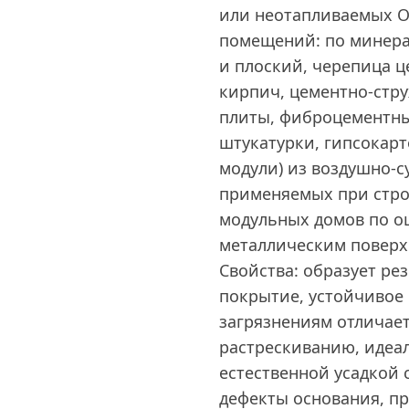
или неотапливаемых О
помещений: по минер
и плоский, черепица ц
кирпич, цементно-стр
плиты, фиброцементны
штукатурки, гипсокарт
модули) из воздушно-с
применяемых при стро
модульных домов по о
металлическим поверх
Свойства: образует ре
покрытие, устойчивое
загрязнениям отличае
растрескиванию, идеал
естественной усадкой 
дефекты основания, п