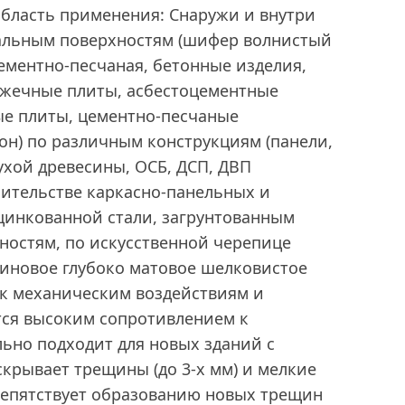
бласть применения: Снаружи и внутри
альным поверхностям (шифер волнистый
ементно-песчаная, бетонные изделия,
ужечные плиты, асбестоцементные
е плиты, цементно-песчаные
он) по различным конструкциям (панели,
ухой древесины, ОСБ, ДСП, ДВП
ительстве каркасно-панельных и
цинкованной стали, загрунтованным
ностям, по искусственной черепице
зиновое глубоко матовое шелковистое
 к механическим воздействиям и
тся высоким сопротивлением к
ьно подходит для новых зданий с
скрывает трещины (до 3-х мм) и мелкие
репятствует образованию новых трещин