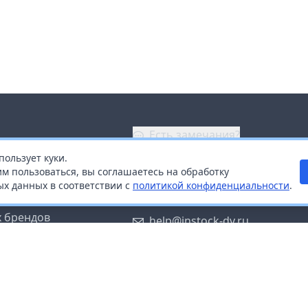
Есть замечания?
пользует куки.
ой
+7 (914) 670-04-89
м пользоваться, вы соглашаетесь на обработку
х данных в соответствии с
политикой конфиденциальности
.
дистрибьюторам
Заказать звонок
 брендов
help@instock-dv.ru
тку персональных