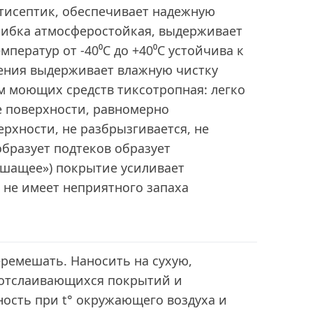
тисептик, обеспечивает надежную
грибка атмосферостойкая, выдерживает
ператур от -40⁰С до +40⁰С устойчива к
ения выдерживает влажную чистку
м моющих средств тиксотропная: легко
е поверхности, равномерно
ерхности, не разбрызгивается, не
образует подтеков образует
шащее») покрытие усиливает
не имеет неприятного запаха
ремешать. Наносить на сухую,
 отслаивающихся покрытий и
ость при t° окружающего воздуха и