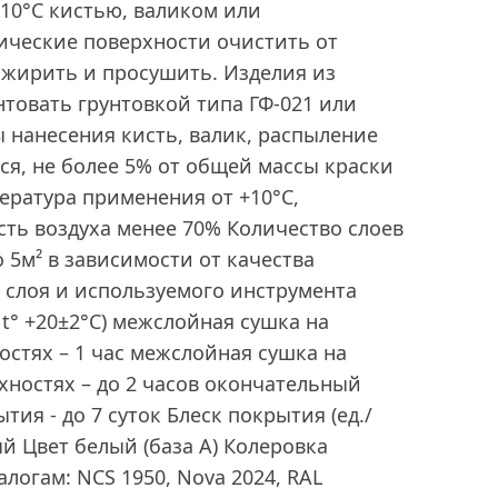
10°С кистью, валиком или
ические поверхности очистить от
зжирить и просушить. Изделия из
нтовать грунтовкой типа ГФ-021 или
 нанесения кисть, валик, распыление
ся, не более 5% от общей массы краски
ература применения от +10°С,
ть воздуха менее 70% Количество слоев
до 5м² в зависимости от качества
 слоя и используемого инструмента
t° +20±2°C) межслойная сушка на
стях – 1 час межслойная сушка на
ностях – до 2 часов окончательный
ия - до 7 суток Блеск покрытия (ед./
ый Цвет белый (база А) Колеровка
логам: NCS 1950, Nova 2024, RAL