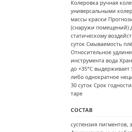
Колеровка ручная кол
универсальными колерн
массы краски Прогноз
(снаружи помещений) д
статическому воздейств
суток Смываемость плён
Относительное удлине
инструмента вода Хран
до +35°С выдерживает
либо однократное нец
30 суток Срок годност
таре
СОСТАВ
суспензия пигментов, 