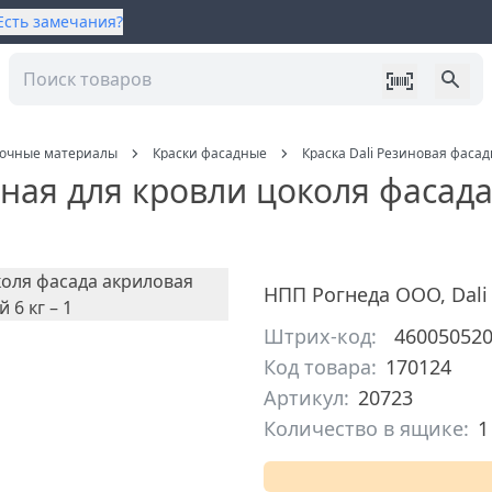
Есть замечания?
сочные материалы
Краски фасадные
Краска Dali Резиновая фаса
дная для кровли цоколя фасад
НПП Рогнеда ООО
,
Dali
Штрих-код:
46005052
Код товара:
170124
Артикул:
20723
Количество в ящике:
1