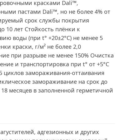
еровочными красками Dali™,
ыми пастами Dali™, но не более 4% от
ируемый cрок службы покрытия
о 10 лет Стойкость плёнки к
ию воды (при t° +20±2°C) не менее 5
ки краски, г/м² не более 2,0
ние при разрыве не менее 150% Очистка
ение и транспортировка при t° от +5°С
 5 циклов замораживания-оттаивания
иклическое замораживание на срок до
и 18 месяцев в заполненной герметичной
загустителей, адгезионных и других