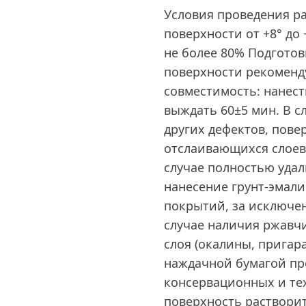
Условия проведения ра
поверхности от +8° до
не более 80% Подгото
поверхности рекоменд
совместимость: нанест
выждать 60±5 мин. В с
других дефектов, пове
отслаивающихся слоев
случае полностью удал
нанесение грунт-эмал
покрытий, за исключен
случае наличия ржавч
слоя (окалины, пригар
наждачной бумагой про
консервационных и те
поверхность растворит