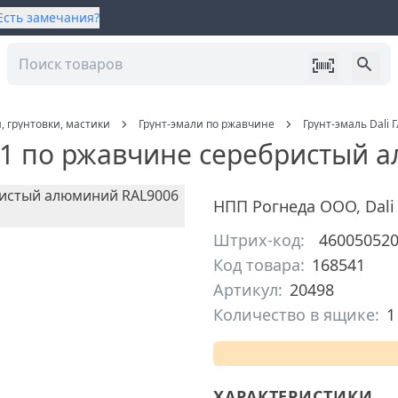
Есть замечания?
, грунтовки, мастики
Грунт-эмали по ржавчине
Грунт-эмаль Dali
 в 1 по ржавчине серебристый 
НПП Рогнеда ООО
,
Dali
Штрих-код:
46005052
Код товара:
168541
Артикул:
20498
Количество в ящике:
1
ХАРАКТЕРИСТИКИ