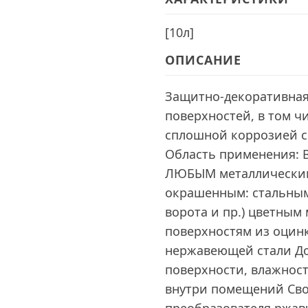
[
10л
]
ОПИСАНИЕ
Защитно-декоративная
поверхностей, в том 
сплошной коррозией c
Область применения: 
ЛЮБЫМ металлическим
окрашенным: стальным 
ворота и пр.) цветным
поверхностям из оцинк
нержавеющей стали До
поверхности, влажнос
внутри помещений Сво