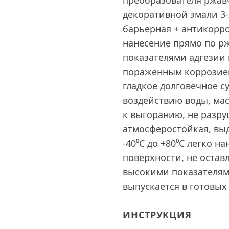
преобразователя ржав
декоративной эмали 3-
барьерная + антикорро
нанесение прямо по р
показателями адгезии
пораженным коррозией
гладкое долговечное с
воздействию воды, мас
к выгоранию, не разру
атмосферостойкая, вы
-40⁰C до +80⁰С легко н
поверхности, не оставл
высокими показателям
выпускается в готовых 
ИНСТРУКЦИЯ