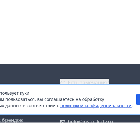
Есть замечания?
пользует куки.
ой
+7 (914) 670-04-89
м пользоваться, вы соглашаетесь на обработку
х данных в соответствии с
политикой конфиденциальности
.
дистрибьюторам
Заказать звонок
 брендов
help@instock-dv.ru