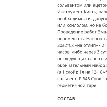
сольвентом или ацето
Инструмент Кисть, ва
необходимости, допус
или ксилолом, но не б
Проведение работ Эма
перемешать. Наносить 
20±2°С): «на отлип» - 2
часов, либо через 3 су
последующих слоев в и
окончательный набор п
(в 1 слой): 1л на 12-18
сольвент, Р 646 Срок г
герметичной таре
СОСТАВ