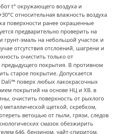
бот t° окружающего воздуха и
 +30°С относительная влажность воздуха
вка поверхности ранее окрашенные
уется предварительно проверить на
и грунт-эмаль на небольшой участок и
лучае отсутствия отслоений, шагрени и
рхность очистить только от
 предыдущего покрытия. В противном
ить старое покрытие. Допускается
и Dali™ поверх любых лакокрасочных
ием покрытий на основе НЦ и ХВ. в
ины, очистить поверхность от рыхлого
а) металлической щеткой, скребком,
тереть ветошью от пыли, грязи, следов
хнологических смазок обезжирить
елем 646, бензином, уайт-спиритом,