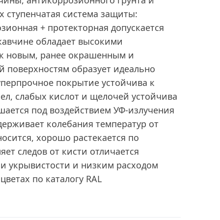
чины, антикоррозионного грунта и
х ступенчатая система защиты:
зионная + протекторная допускается
жавчине обладает высокими
 к новым, ранее окрашенным и
 поверхностям образует идеально
уперпрочное покрытие устойчива к
ел, слабых кислот и щелочей устойчива
шается под воздействием УФ-излучения
держивает колебания температур от
аносится, хорошо растекается по
яет следов от кисти отличается
и укрывистости и низким расходом
цветах по каталогу RAL