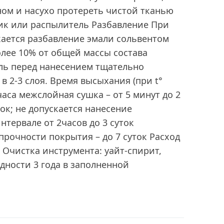
ном и насухо протереть чистой тканью
лик или распылитель Разбавление При
кается разбавление эмали сольвентом
олее 10% от общей массы состава
ль перед нанесением тщательно
в 2-3 слоя. Время высыхания (при t°
 часа межслойная сушка – от 5 минут до 2
ток; не допускается нанесение
нтервале от 2часов до 3 суток
рочности покрытия – до 7 суток Расход
м² Очистка инструмента: уайт-спирит,
одности 3 года в заполненной