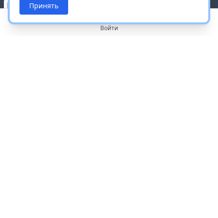
Принять
Войти
О портале
Работа с платформой
Производителям и дистрибьюторам
Продвижение ваших брендов
Публичная оферта
Согласие на обработку персональных данных
Доставка и оплата
Контакты