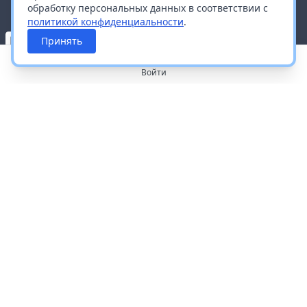
обработку персональных данных в соответствии с
политикой конфиденциальности
.
Принять
Войти
О портале
Работа с платформой
Производителям и дистрибьюторам
Продвижение ваших брендов
Публичная оферта
Согласие на обработку персональных данных
Доставка и оплата