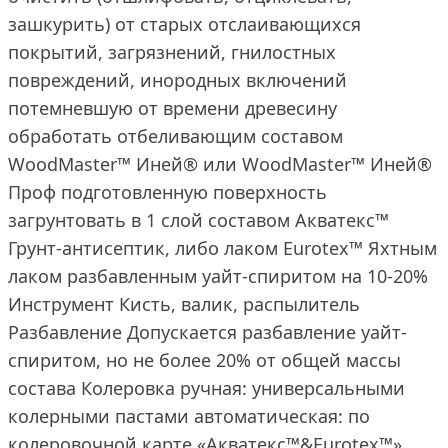
зашкурить) от старых отслаивающихся
покрытий, загрязнений, гнилостных
повреждений, инородных включений
потемневшую от времени древесину
обработать отбеливающим составом
WoodMaster™ Иней® или WoodMaster™ Иней®
Проф подготовленную поверхность
загрунтовать в 1 слой составом Акватекс™
Грунт-антисептик, либо лаком Eurotex™ Яхтным
лаком разбавленным уайт-спиритом на 10-20%
Инструмент Кисть, валик, распылитель
Разбавление Допускается разбавление уайт-
спиритом, но не более 20% от общей массы
состава Колеровка ручная: универсальными
колерными пастами автоматическая: по
колеровочной карте «Акватекс™&Eurotex™»