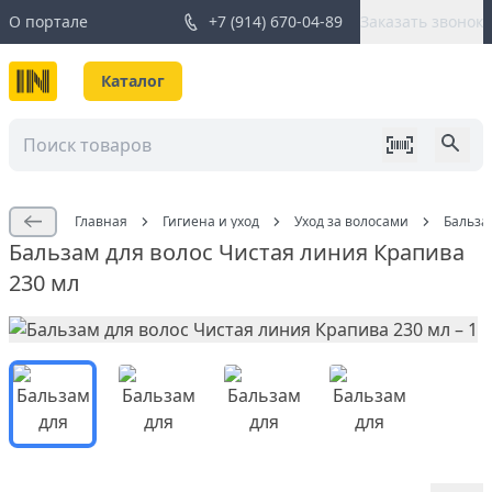
О портале
+7 (914) 670-04-89
Заказать звонок
Каталог
Главная
Гигиена и уход
Уход за волосами
Бальза
Бальзам для волос Чистая линия Крапива
230 мл