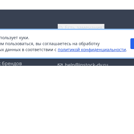
Есть замечания?
пользует куки.
ой
+7 (914) 670-04-89
м пользоваться, вы соглашаетесь на обработку
х данных в соответствии с
политикой конфиденциальности
.
дистрибьюторам
Заказать звонок
 брендов
help@instock-dv.ru
тку персональных