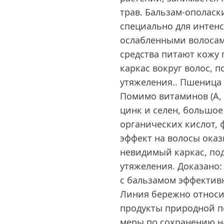
трав. Бальзам-ополаск
специально для интенс
ослабленными волосам
средства питают кожу
каркас вокруг волос,
утяжеления.. Пшеница
Помимо витаминов (A, E
цинк и селен, большое
органических кислот,
эффект на волосы оказ
невидимый каркас, по
утяжеления. Доказано
с бальзамом эффективн
Линия бережно относи
продукты природной п
меры по сохранению н