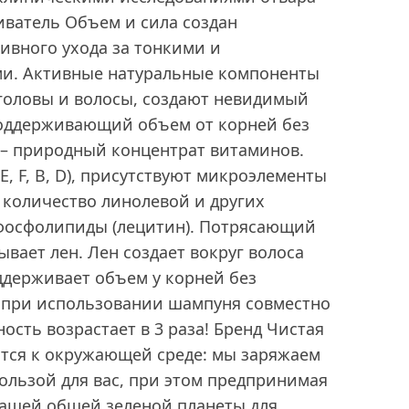
иватель Объем и сила создан
ивного ухода за тонкими и
и. Активные натуральные компоненты
 головы и волосы, создают невидимый
 поддерживающий объем от корней без
 – природный концентрат витаминов.
, F, B, D), присутствуют микроэлементы
 количество линолевой и других
 фосфолипиды (лецитин). Потрясающий
ывает лен. Лен создает вокруг волоса
ддерживает объем у корней без
: при использовании шампуня совместно
ость возрастает в 3 раза! Бренд Чистая
тся к окружающей среде: мы заряжаем
ользой для вас, при этом предпринимая
ашей общей зеленой планеты для