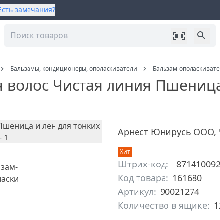
Есть замечания?
Бальзамы, кондиционеры, ополаскиватели
Бальзам-ополаскивате
 волос Чистая линия Пшеница
Арнест Юнирусь ООО
,
Хит
Штрих-код:
87141009
Код товара:
161680
Артикул:
90021274
Количество в ящике:
1