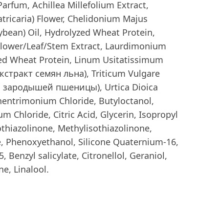
Parfum, Achillea Millefolium Extract,
tricaria) Flower, Chelidonium Majus
oybean) Oil, Hydrolyzed Wheat Protein,
lower/Leaf/Stem Extract, Laurdimonium
ed Wheat Protein, Linum Usitatissimum
Экстракт семян льна), Triticum Vulgare
о зародышей пшеницы), Urtica Dioica
ehentrimonium Chloride, Butyloctanol,
m Chloride, Citric Acid, Glycerin, Isopropyl
thiazolinone, Methylisothiazolinone,
, Phenoxyethanol, Silicone Quaternium-16,
 Benzyl salicylate, Citronellol, Geraniol,
e, Linalool.