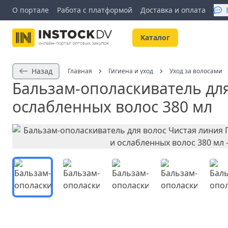
О портале
Работа с платформой
Доставка и оплата
Kаталог
Назад
Главная
Гигиена и уход
Уход за волосами
Бальзам-ополаскиватель для
ослабленных волос 380 мл