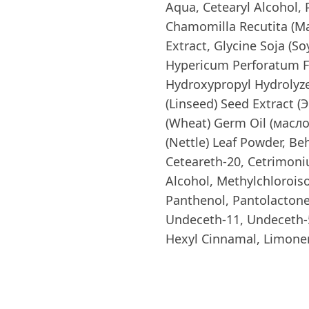
Aqua, Cetearyl Alcohol, 
Chamomilla Recutita (Ma
Extract, Glycine Soja (S
Hypericum Perforatum F
Hydroxypropyl Hydrolyz
(Linseed) Seed Extract (
(Wheat) Germ Oil (масл
(Nettle) Leaf Powder, B
Ceteareth-20, Cetrimoniu
Alcohol, Methylchloroiso
Panthenol, Pantolactone
Undeceth-11, Undeceth-5,
Hexyl Сinnamal, Limonen