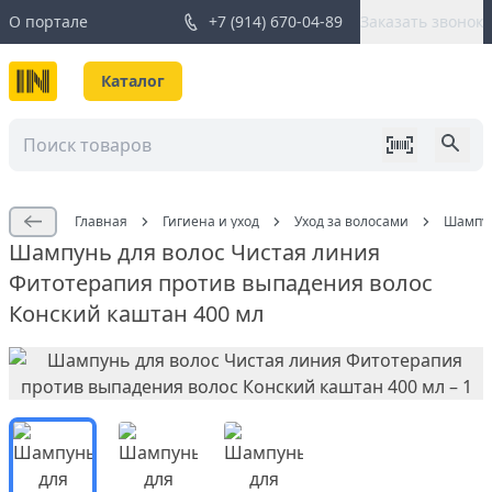
О портале
+7 (914) 670-04-89
Заказать звонок
Каталог
Главная
Гигиена и уход
Уход за волосами
Шампун
Шампунь для волос Чистая линия
Фитотерапия против выпадения волос
Конский каштан 400 мл