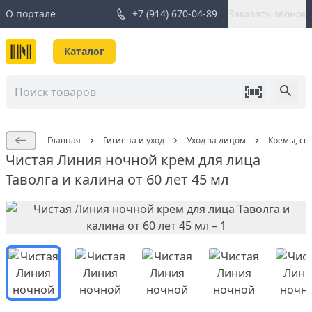
О портале
+7 (914) 670-04-89
Заказать звонок
Каталог
Главная
Гигиена и уход
Уход за лицом
Кремы, сы
Чистая Линия ночной крем для лица
Таволга и калина от 60 лет 45 мл