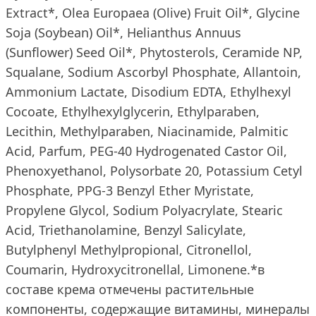
Extract*, Olea Europaea (Olive) Fruit Oil*, Glycine
Soja (Soybean) Oil*, Helianthus Annuus
(Sunflower) Seed Oil*, Phytosterols, Ceramide NP,
Squalane, Sodium Ascorbyl Phosphate, Allantoin,
Ammonium Lactate, Disodium EDTA, Ethylhexyl
Cocoate, Ethylhexylglycerin, Ethylparaben,
Lecithin, Methylparaben, Niacinamide, Palmitic
Acid, Parfum, PEG-40 Hydrogenated Castor Oil,
Phenoxyethanol, Polysorbate 20, Potassium Cetyl
Phosphate, PPG-3 Benzyl Ether Myristate,
Propylene Glycol, Sodium Polyacrylate, Stearic
Acid, Triethanolamine, Benzyl Salicylate,
Butylphenyl Methylpropional, Citronellol,
Coumarin, Hydroxycitronellal, Limonene.*в
составе крема отмечены растительные
компоненты, содержащие витамины, минералы