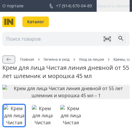
О портале
+7 (914) 670-04-89
Заказать звонок
Каталог
Главная
Гигиена и уход
Уход за лицом
Кремы, сы
Крем для лица Чистая линия дневной от 55
лет шлемник и морошка 45 мл