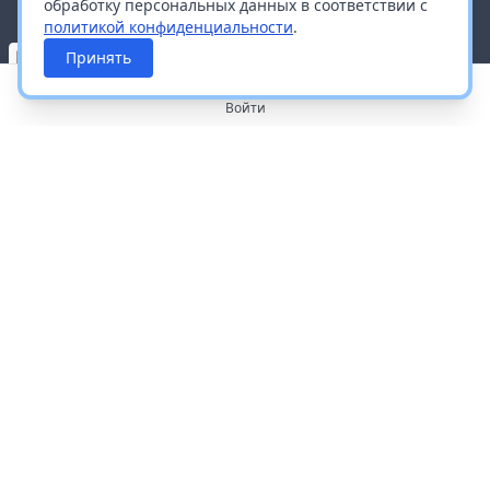
обработку персональных данных в соответствии с
политикой конфиденциальности
.
Принять
Войти
О портале
Работа с платформой
Производителям и дистрибьюторам
Продвижение ваших брендов
Публичная оферта
Согласие на обработку персональных данных
Доставка и оплата